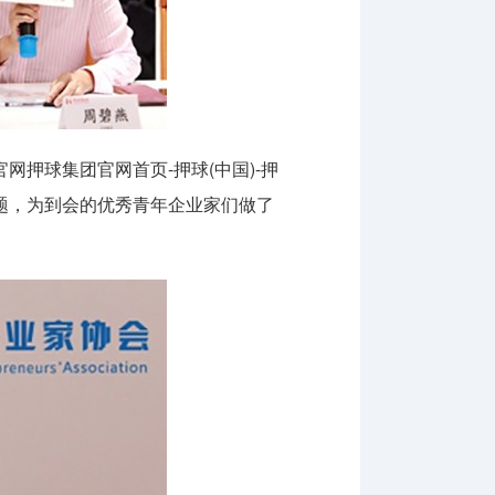
押球集团官网首页-押球(中国)-押
为题，为到会的优秀青年企业家们做了