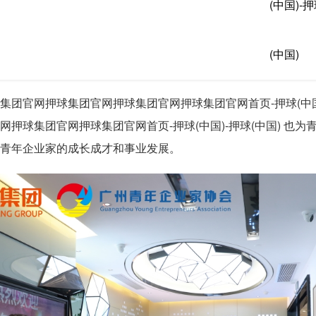
(中国)-
年企业家协会优秀企业家们在协会轮值会长、
押球集团官网押球集
宁弟先生的带领下走进广州押球集团官网押球集团官网押球集团官
(中国)
指导和交流。
团官网押球集团官网押球集团官网押球集团官网首页-押球(中国)
押球集团官网押球集团官网首页-押球(中国)-押球(中国) 也
青年企业家的成长成才和事业发展。