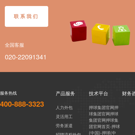
联系我们
全国客服
020-22091341
服务热线
产品服务
技术平台
财务
400-888-3323
人力外包
押球集团官网押
球集团官网押球
灵活用工
集团官网押球集
劳务派遣
团官网首页-押球
(中国)-押球(中
招聘流程外包