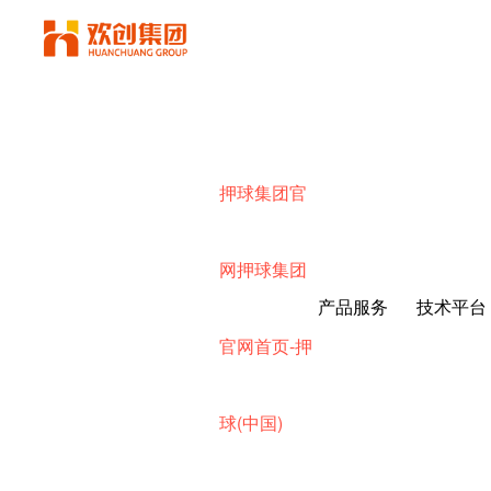
押球集团官网押球集团官网首页-押球(中
国)
押球集团官
集团新闻
集团风采
网押球集团
产品服务
技术平台
官网首页-押
人力资讯
行业动态
球(中国)
欢享汇 | 2026年4月重点人力资源新规