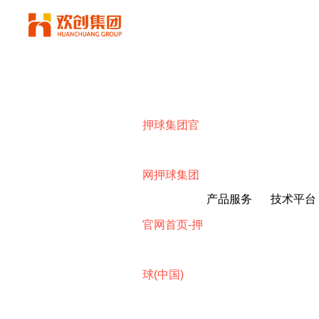
押球集团官网押球集团官网首页-押球
押球集团官
网押球集团
人力外包
产品服务
技术平台
官网首页-押
Human outsourcing
球(中国)
人力外包，全称人力资源外包，是从人才招聘到人
押球集团官网押球集团官网押球集团官网首页-押球(