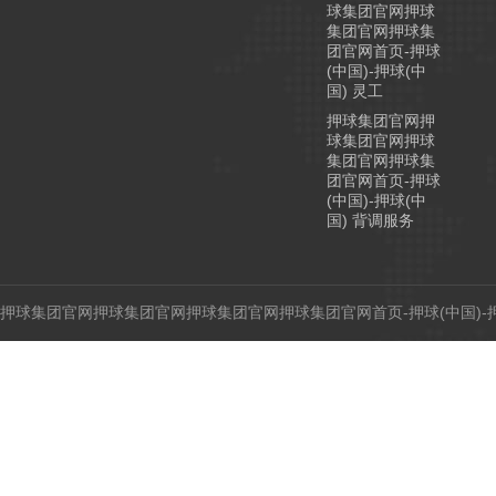
球集团官网押球
集团官网押球集
团官网首页-押球
(中国)-押球(中
国) 灵工
押球集团官网押
球集团官网押球
集团官网押球集
团官网首页-押球
(中国)-押球(中
国) 背调服务
押球集团官网押球集团官网押球集团官网押球集团官网首页-押球(中国)-押