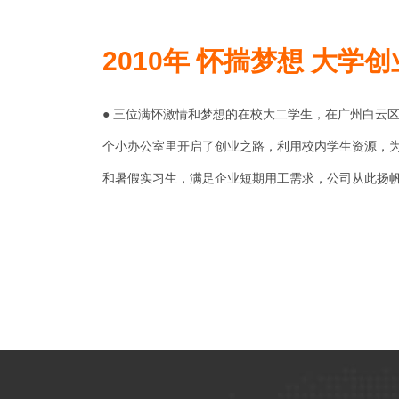
2010年 怀揣梦想 大学创
● 三位满怀激情和梦想的在校大二学生，在广州白云
个小办公室里开启了创业之路，利用校内学生资源，
和暑假实习生，满足企业短期用工需求，公司从此扬