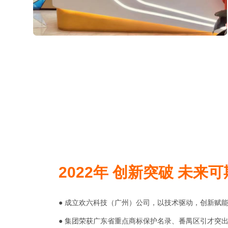
2022年 创新突破 未来可
● 成立欢六科技（广州）公司，以技术驱动，创新赋
● 集团荣获广东省重点商标保护名录、番禺区引才突