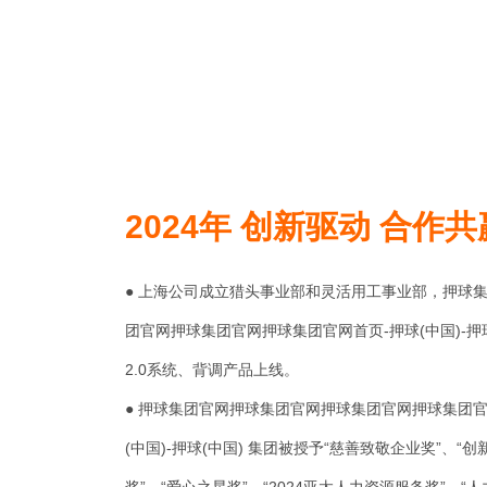
2024年 创新驱动 合作共
● 上海公司成立猎头事业部和灵活用工事业部，押球
团官网押球集团官网押球集团官网首页-押球(中国)-押球
2.0系统、背调产品上线。
● 押球集团官网押球集团官网押球集团官网押球集团官
(中国)-押球(中国) 集团被授予“慈善致敬企业奖”、“