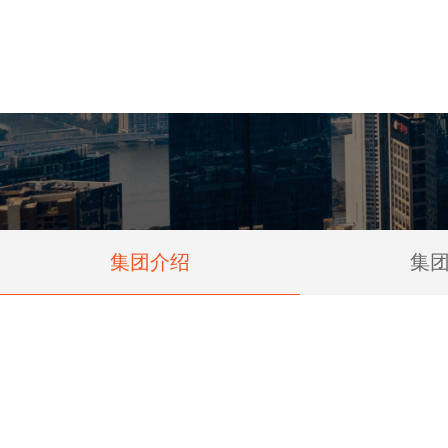
官网首页-押球(中
国)-押球(中国)
Enter Huanchuang
集团介绍
集