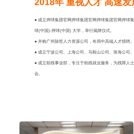
2018年 重视人才 高速发
● 成立押球集团官网押球集团官网押球集团官网押球集
球(中国)-押球(中国) 大学，举行揭牌仪式。
● 并购广州脉哲人力资源公司，布局中高端人才猎聘
● 成立宁波公司、上海公司、马鞍山公司、珠海公司
● 成立助残事业部，专注于助残就业服务，为残障人
会。