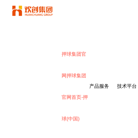
押球集团官网押球集团官网首页-押
球(中国)
押球集团官
网押球集团
产品服务
技术平台
官网首页-押
走进押球集团官网
押球集团官网押球
球(中国)
集团官网押球集团