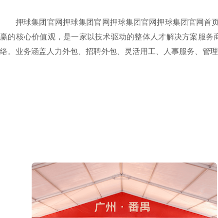
押球集团官网押球集团官网押球集团官网押球集团官网首页-押
赢的核心价值观，是一家以技术驱动的整体人才解决方案服务商
络。业务涵盖人力外包、招聘外包、灵活用工、人事服务、管理