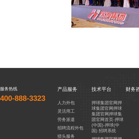
服务热线
产品服务
技术平台
财务
400-888-3323
人力外包
押球集团官网押
球集团官网押球
灵活用工
集团官网押球集
劳务派遣
团官网首页-押球
(中国)-押球(中
招聘流程外包
国) 招聘系统
猎头服务