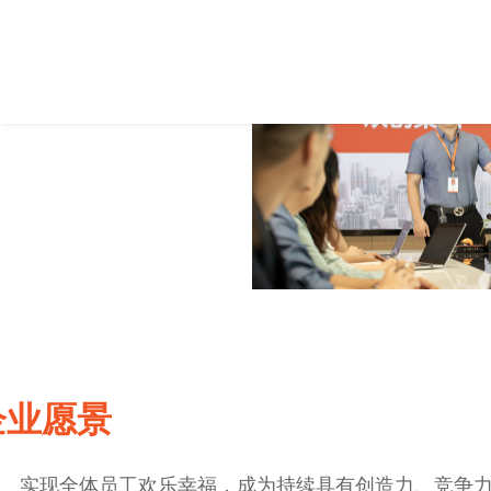
企业愿景
实现全体员工欢乐幸福，成为持续具有创造力、竞争