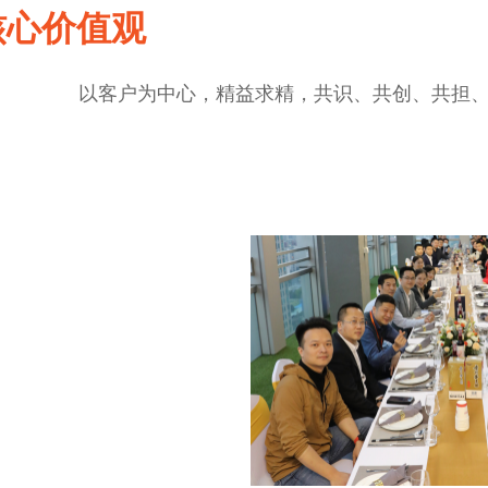
核心价值观
以客户为中心，精益求精，共识、共创、共担