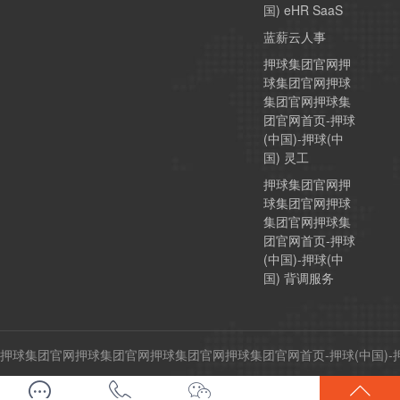
国) eHR SaaS
蓝薪云人事
押球集团官网押
球集团官网押球
集团官网押球集
团官网首页-押球
(中国)-押球(中
国) 灵工
押球集团官网押
球集团官网押球
集团官网押球集
团官网首页-押球
(中国)-押球(中
国) 背调服务
押球集团官网押球集团官网押球集团官网押球集团官网首页-押球(中国)-押