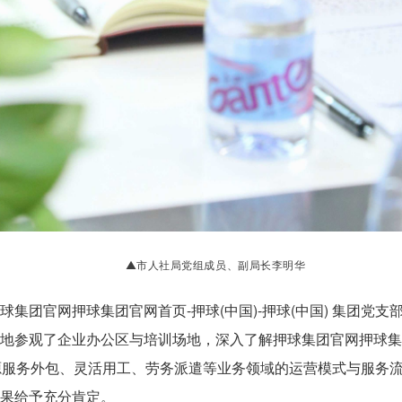
▲市人社局党组成员、副局长李明华
集团官网押球集团官网首页-押球(中国)-押球(中国) 集团党
地参观了企业办公区与培训场地，深入了解押球集团官网押球集
人力资源服务外包、灵活用工、劳务派遣等业务领域的运营模式与服
果给予充分肯定。