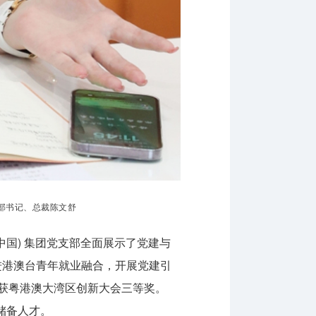
支部书记、总裁陈文舒
中国) 集团党支部全面展示了党建与
进港澳台青年就业融合，开展党建引
荣获粤港澳大湾区创新大会三等奖。
储备人才。