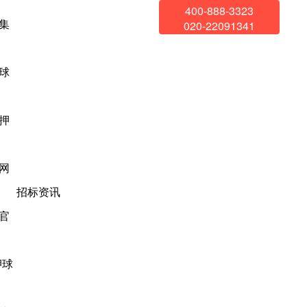
400-888-3323
集
020-22091341
球
押
押球集团官网押球集团
网
招标资讯
 集团开展工作调研工作
官
押球