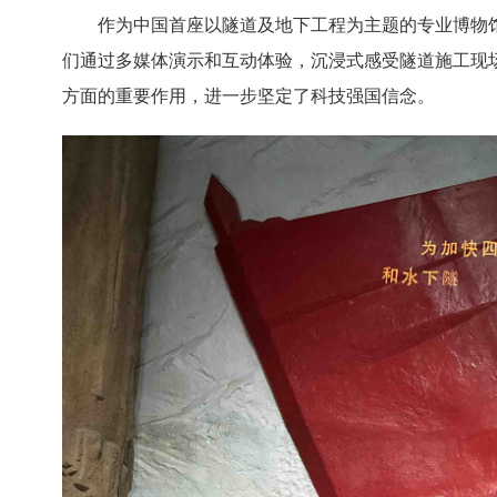
作为中国首座以隧道及地下工程为主题的专业博物
们通过多媒体演示和互动体验，沉浸式感受隧道施工现
方面的重要作用，进一步坚定了科技强国信念。