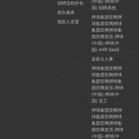
(中国)-押球(中
招聘流程外包
国) 招聘系统
猎头服务
押球集团官网押
残疾人安置
球集团官网押球
集团官网押球集
团官网首页-押球
(中国)-押球(中
国) eHR SaaS
蓝薪云人事
押球集团官网押
球集团官网押球
集团官网押球集
团官网首页-押球
(中国)-押球(中
国) 灵工
押球集团官网押
球集团官网押球
集团官网押球集
团官网首页-押球
(中国)-押球(中