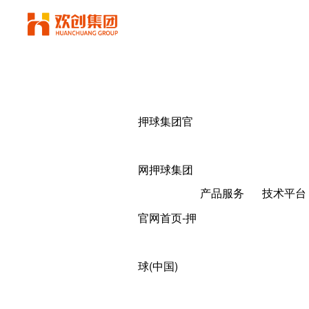
押球集团官网押球集团官网首页-押球(中
国)
押球集团官
网押球集团
探寻隧道奥秘 感悟时代精神 | 
产品服务
技术平台
首页-押球(中国)-押球(中国) 
官网首页-押
时间：2025-12-24
球(中国)
浏览： 3235