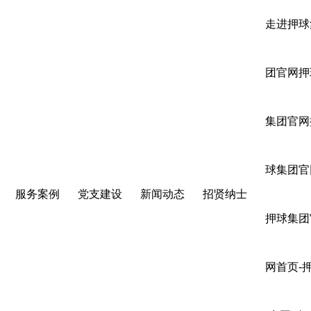
(中国)
走进押球
团官网押
集团官网
球集团官
服务案例
党支建设
新闻动态
招贤纳士
押球集团
网首页-
vities