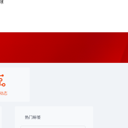
押球
动态
热门标签