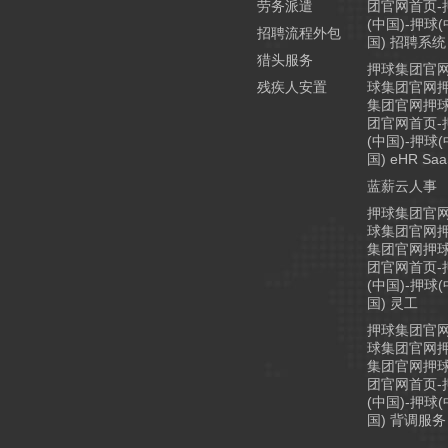
劳务派遣
团官网首页-
(中国)-押球(
招聘流程外包
国) 招聘系统
猎头服务
押球集团官
残疾人安置
球集团官网
集团官网押
团官网首页-
(中国)-押球(
国) eHR Saa
蓝薪云人事
押球集团官
球集团官网
集团官网押
团官网首页-
(中国)-押球(
国) 灵工
押球集团官
球集团官网
集团官网押
团官网首页-
(中国)-押球(
国) 背调服务