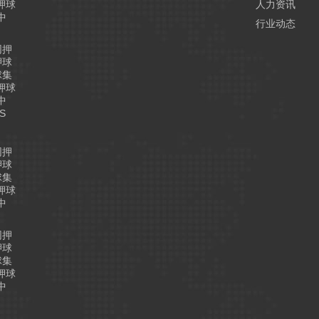
押球
人力资讯
中
行业动态
网押
押球
球集
押球
中
S
网押
押球
球集
押球
中
网押
押球
球集
押球
中