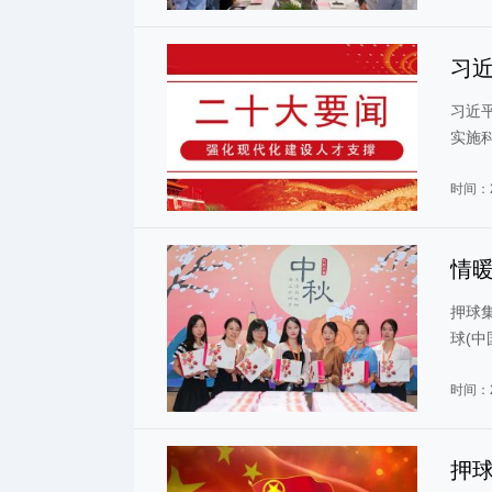
习
习近
实施
时间：2
情
官网
押球
球
球(
网首
集团
(中
时间：2
候和
押