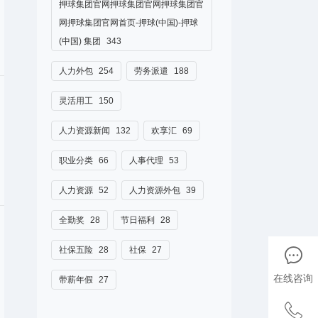
押球集团官网押球集团官网押球集团官
网押球集团官网首页-押球(中国)-押球
(中国) 集团
343
人力外包
254
劳务派遣
188
灵活用工
150
人力资源新闻
132
欢享汇
69
职业分类
66
人事代理
53
人力资源
52
人力资源外包
39
全勤奖
28
节日福利
28
社保五险
28
社保
27
在线咨询
带薪年假
27