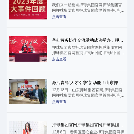
集团官网押球集团官网押球集团官网首
我们来一起盘点押球集团官网押球集团官
网押球集团官网押球集团官网首页-押球(中
页-押球(中国)-押球(中国) 集团2023年
国)-押球(中国) 集团2023年的大事件。这一
点击查看
大事件回顾
年，押球集团官网押球集团官网押球集团
官网押球集团官网首页-押球(中国)-押球(中
国) 集团从未停止奔跑。
粤桂劳务协作交流活动成功举办，押球
集团官网押球集团官网押球集团官网押
押球集团官网押球集团官网押球集团官网
押球集团官网首页-押球(中国)-押球(中国)
球集团官网首页-押球(中国)-押球(中国)
集团代表广东省人力资源服务机构代表与
点击查看
集团参与人力战略合作
广西省人力资源服务机构代表现场签订了
战略合作协议，押球集团官网押球集团官
网押球集团官网押球集团官网首页-押球(中
国)-押球(中国) 大学校长陈淼代表押球集团
激活青岛“人才引擎”新动能！山东押球
官网押球集团官网押球集团官网押球集团
集团官网押球集团官网押球集团官网押
12月18日，山东押球集团官网押球集团官
官网首页-押球(中国)-押球(中国) 接受电视
网押球集团官网押球集团官网首页-押球(中
台采访。
球集团官网首页-押球(中国)-押球(中国)
国)-押球(中国) 信息技术服务有限公司在青
点击查看
信息技术服务有限公司开业
岛市崂山区正式揭牌运营，将为青岛经济
高质量发展提供人才智力支撑。
押球集团官网押球集团官网押球集团官
网押球集团官网首页-押球(中国)-押球
12月8日，番禺区爱心企业押球集团官网押