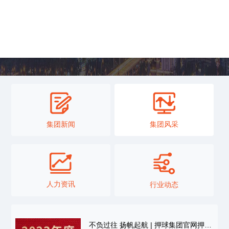
集团新闻
集团风采
人力资讯
行业动态
不负过往 扬帆起航 | 押球集团官网押球