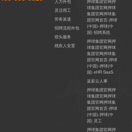
人力外包
押球集团官网押
球集团官网押球
灵活用工
集团官网押球集
劳务派遣
团官网首页-押球
(中国)-押球(中
招聘流程外包
国) 招聘系统
猎头服务
押球集团官网押
残疾人安置
球集团官网押球
集团官网押球集
团官网首页-押球
(中国)-押球(中
国) eHR SaaS
蓝薪云人事
押球集团官网押
球集团官网押球
集团官网押球集
团官网首页-押球
(中国)-押球(中
国) 灵工
押球集团官网押