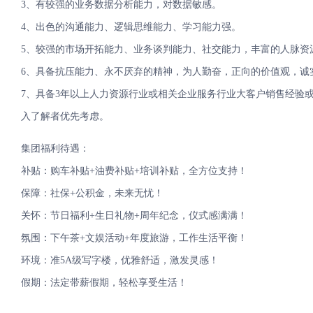
3、有较强的业务数据分析能力，对数据敏感。
4、出色的沟通能力、逻辑思维能力、学习能力强。
5、较强的市场开拓能力、业务谈判能力、社交能力，丰富的人脉资
6、具备抗压能力、永不厌弃的精神，为人勤奋，正向的价值观，诚
7、具备3年以上人力资源行业或相关企业服务行业大客户销售经验
入了解者优先考虑。
集团福利待遇：
补贴：购车补贴
+油费补贴+培训补贴，全方位支持！
保障：社保
+公积金，未来无忧！
关怀：节日福利
+生日礼物+周年纪念，仪式感满满！
氛围：下午茶
+文娱活动+年度旅游，工作生活平衡！
环境：准
5A级写字楼，优雅舒适，激发灵感！
假期：法定带薪假期，轻松享受生活！