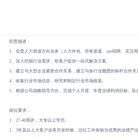
职位描述
公司福利：购车补贴,油费补贴,培训补贴,社保,公积金
职责描述：
1、负责人力资源方向业务（人力外包、劳务派遣、rpo招聘、灵
2、深入挖掘行业需求，给客户提供一站式解决方案。
3、建立与大型企业紧密合作关系，建立与各行业翘楚的标杆合作关
4、收集行业市场信息，研究和制定行业市场政策。
5、根据公司战略指导方向，完成个人月度、年度业绩利润目标。队
岗位要求：
1、27-40周岁，大专以上学历。
2、3年及以上大客户业务开发经验，过往工作有较为优秀的业绩产