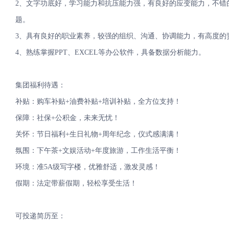
2、文字功底好，学习能力和抗压能力强，有良好的应变能力，不错
题。
3、具有良好的职业素养，较强的组织、沟通、协调能力，有高度的
4、熟练掌握PPT、EXCEL等办公软件，具备数据分析能力。
集团福利待遇：
补贴：购车补贴
+油费补贴+培训补贴，全方位支持！
保障：社保
+公积金，未来无忧！
关怀：节日福利
+生日礼物+周年纪念，仪式感满满！
氛围：下午茶
+文娱活动+年度旅游，工作生活平衡！
环境：准
5A级写字楼，优雅舒适，激发灵感！
假期：法定带薪假期，轻松享受生活！
可
投递简历至：