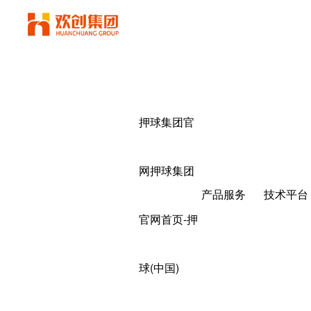
押球集团官网押球集团官网首页-押球(中
国)
押球集团官
网押球集团
总裁助理
产品服务
技术平台
官网首页-押
申请
番禺 | 本科以上学历
球(中国)