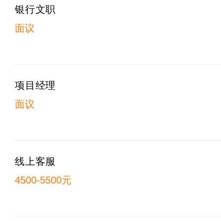
银行文职
面议
项目经理
面议
线上客服
4500-5500元