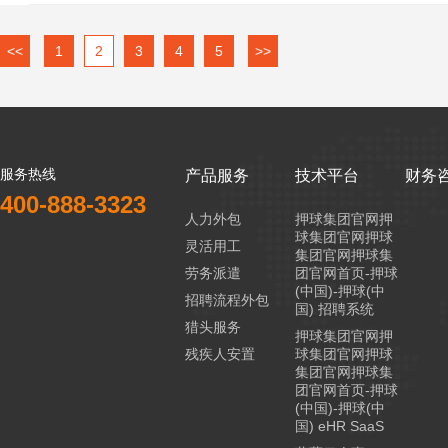
<<
1
2
3
4
5
>>
服务热线
产品服务
技术平台
财务
400-888-3323
人力外包
押球集团官网押
球集团官网押球
灵活用工
集团官网押球集
劳务派遣
团官网首页-押球
(中国)-押球(中
招聘流程外包
国) 招聘系统
猎头服务
押球集团官网押
残疾人安置
球集团官网押球
集团官网押球集
团官网首页-押球
(中国)-押球(中
国) eHR SaaS