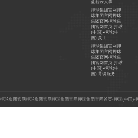
蓝薪云人事
押球集团官网押
球集团官网押球
集团官网押球集
团官网首页-押球
(中国)-押球(中
国) 灵工
押球集团官网押
球集团官网押球
集团官网押球集
团官网首页-押球
(中国)-押球(中
国) 背调服务
押球集团官网押球集团官网押球集团官网押球集团官网首页-押球(中国)-押