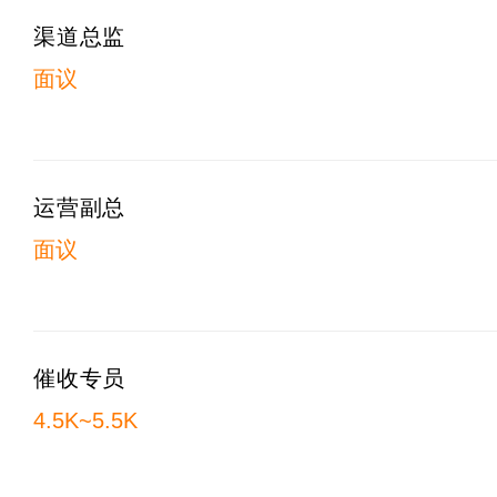
渠道总监
面议
运营副总
面议
催收专员
4.5K~5.5K