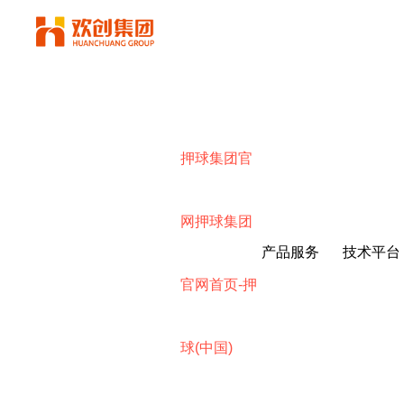
押球集团官网押球集团官网首页-押球
押球集团官
网押球集团
产品服务
技术平台
官网首页-押
球(中国)