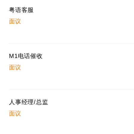
粤语客服
面议
M1电话催收
面议
人事经理/总监
面议